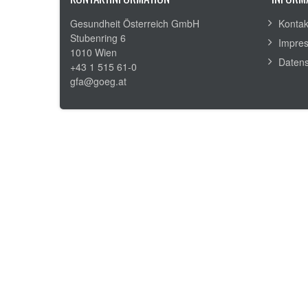
Gesundheit Österreich GmbH
Kontak
Stubenring 6
Impre
1010 Wien
Datens
+43 1 515 61-0
gfa@goeg.at