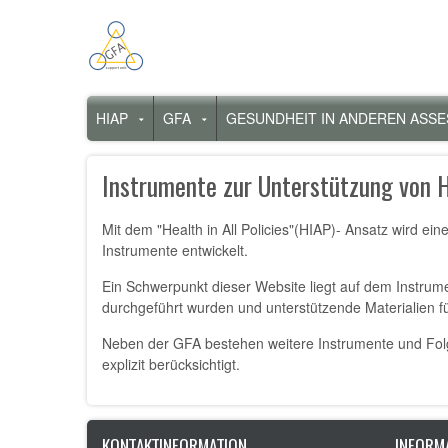
Direkt
zum
Inhalt
Hauptnavigation
HIAP
GFA
GESUNDHEIT IN ANDEREN ASS
Untermenü
Untermenü
für
für
„HiAP“
„GFA“
Instrumente zur Unterstützung von He
Mit dem "Health in All Policies"(HIAP)- Ansatz wird ei
Instrumente entwickelt.
Ein Schwerpunkt dieser Website liegt auf dem Instrum
durchgeführt wurden und unterstützende Materialien f
Neben der GFA bestehen weitere Instrumente und Folg
explizit berücksichtigt.
KONTAKTINFORMATION
INFORM