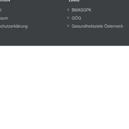
t
BMASGPK
ssum
GÖG
chutzerklärung
Gesundheitsziele Österreich