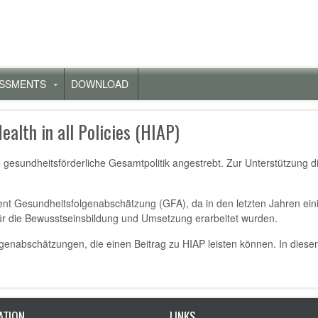
ESSMENTS
DOWNLOAD
Untermenü
für
„Gesundheit
alth in all Policies (HIAP)
in
anderen
ne gesundheitsförderliche Gesamtpolitik angestrebt. Zur Unterstützung 
Assessments“
ent Gesundheitsfolgenabschätzung (GFA), da in den letzten Jahren ei
ür die Bewusstseinsbildung und Umsetzung erarbeitet wurden.
enabschätzungen, die einen Beitrag zu HIAP leisten können. In diese
ATION
LINKS